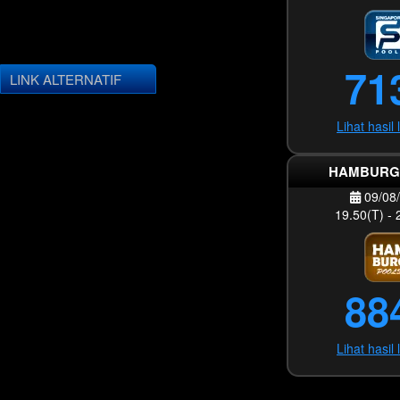
71
LINK ALTERNATIF
Lihat hasil
HAMBURG
09/08
19.50(T) - 
88
Lihat hasil